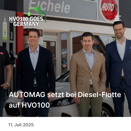
Zum
Inhalt
SEIT
springen
AUTOMAG setzt bei Diesel-Flotte
auf HVO100
Veröffentlicht am
11. Juli 2025