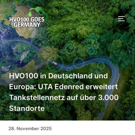
Zum
Inhalt
SEIT
springen
HVO100 in Deutschland und
Europa: UTA Edenred erweitert
Tankstellennetz auf über 3.000
Standorte
Veröffentlicht am
28. November 2025