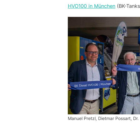
HVO100 in München
(BK-Tankst
Manuel Pretzl, Dietmar Possart, Dr