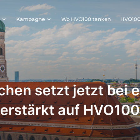
Kampagne
Wo HVO100 tanken
HVO100
hen setzt jetzt bei
verstärkt auf HVO100