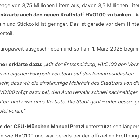
nge von 3,75 Millionen Litern aus, davon 3,5 Millionen Lite
Tankkarte auch den neuen Kraftstoff HVO100 zu tanken.
Di
ln und Stickoxid ist geringer. Das ist gerade vor dem Hinte
rteil.
uropaweit ausgeschrieben und soll am 1. März 2025 begin
r erklärte dazu:
„Mit der Entscheidung, HVO100 den Vorz
 im eigenen Fuhrpark verstärkt auf den klimafreundlichen
 sehr, dass wir die einstimmige Mehrheit des Stadtrats von d
O100 trägt dazu bei, den Autoverkehr schnell nachhaltiger
ten, und zwar ohne Verbote. Die Stadt geht – oder besser g
piel voran.“
de der CSU-München Manuel Pretzl
unterstützt seit länge
fe wie HVO100 und war bereits bei der offiziellen Eröffnun