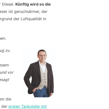
r Diesel.
Künftig wird es die
eser ist geruchsärmer, der
rgrund der Luftqualität in
nen.
ug zu
iesem
 und vor
esagt
rem die
g der
ersten Tankstelle mit