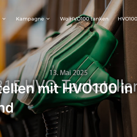
Kampagne
Wo HVO100 tanken
HVO100
ellen mit HVO100 in
nd