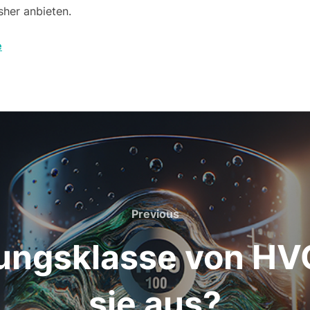
sher anbieten.
e
Previous
Previous
ngsklasse von HV
sie aus?