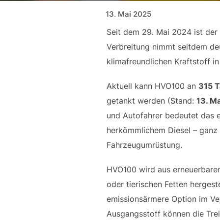
Veröffentlicht am
13. Mai 2025
Seit dem 29. Mai 2024 ist der 
Verbreitung nimmt seitdem deu
klimafreundlichen Kraftstoff i
Aktuell kann HVO100 an
315 T
getankt werden (Stand:
13. M
und Autofahrer bedeutet das ei
herkömmlichem Diesel – ganz
Fahrzeugumrüstung.
HVO100 wird aus erneuerbaren
oder tierischen Fetten hergeste
emissionsärmere Option im Ver
Ausgangsstoff können die Tre