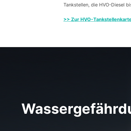
Tankstellen, die HVO-Diesel bi
>> Zur HVO-Tankstellenkart
Beitragsnavigation
Wassergefährdu