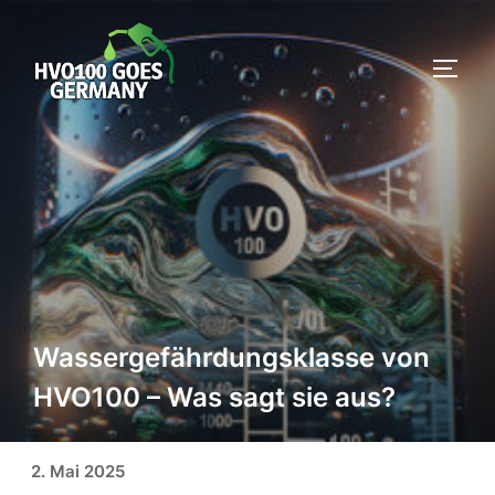
Zum
Inhalt
SEIT
springen
Wassergefährdungsklasse von
HVO100 – Was sagt sie aus?
Veröffentlicht am
2. Mai 2025