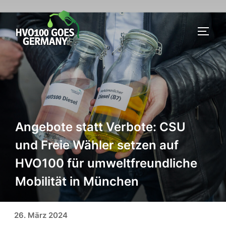
Zum
Inhalt
SEIT
springen
Angebote statt Verbote: CSU
und Freie Wähler setzen auf
HVO100 für umweltfreundliche
Mobilität in München
Veröffentlicht am
26. März 2024