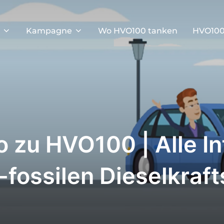
Kampagne
Wo HVO100 tanken
HVO100
o zu HVO100 | Alle I
fossilen Dieselkraft