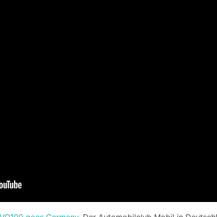
VO100 goes Germany
. Der Automobilclub Mobil in Deutsch