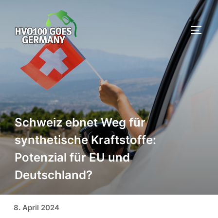
Zum
Inhalt
SEIT
springen
Schweiz ebnet Weg für
synthetische Kraftstoffe:
Potenzial für EU und
Deutschland?
Veröffentlicht am
8. April 2024