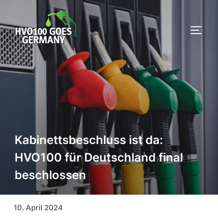
Zum
Inhalt
SEIT
springen
Kabinettsbeschluss ist da:
HVO100 für Deutschland final
beschlossen
Veröffentlicht am
10. April 2024