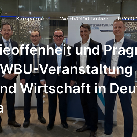
Kampagne
Wo HVO100 tanken
HVO100
ieoffenheit und Pra
: WBU-Veranstaltung
und Wirtschaft in De
a