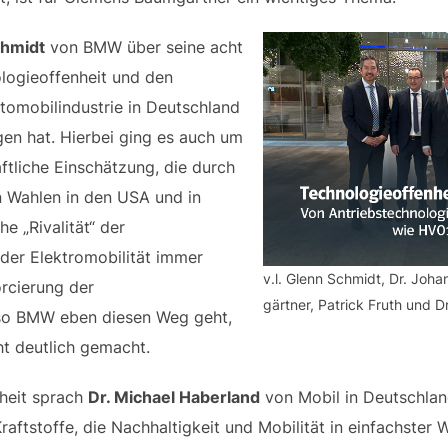
chmidt
von BMW über seine acht
ologieoffenheit und den
tomobilindustrie in Deutschland
gen hat. Hierbei ging es auch um
ftliche Einschätzung, die durch
en Wahlen in den USA und in
e „Rivalität“ der
der Elektromobilität immer
v.l. Glenn Schmidt, Dr. Jo
orcierung der
gärtner, Patrick Fruth und D
eso BMW eben diesen Weg geht,
cht deutlich gemacht.
heit sprach
Dr. Michael Haberland
von Mobil in Deutschland
raftstoffe, die Nachhaltigkeit und Mobilität in einfachster W