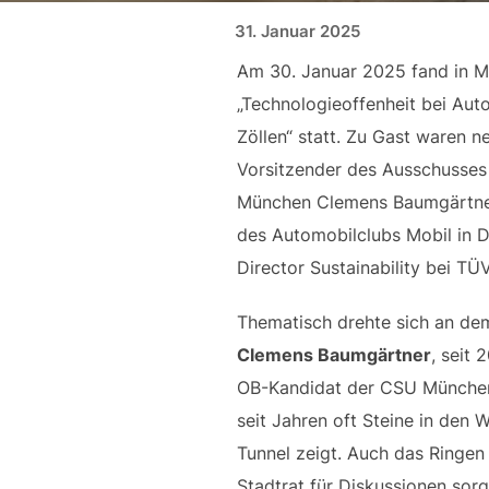
Veröffentlicht am
31. Januar 2025
Am 30. Januar 2025 fand in M
„Technologieoffenheit bei Aut
Zöllen“ statt. Zu Gast waren
Vorsitzender des Ausschusses 
München Clemens Baumgärtner,
des Automobilclubs Mobil in D
Director Sustainability bei TÜ
Thematisch drehte sich an dem
Clemens Baumgärtner
, seit
OB-Kandidat der CSU München, 
seit Jahren oft Steine in de
Tunnel zeigt. Auch das Ringen 
Stadtrat für Diskussionen sor