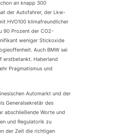
e schon an knapp 300
at der Autofahrer, der Lkw-
mit HVO100 klimafreundlicher
zu 90 Prozent der CO2-
ifikant weniger Stickoxide
logieoffenheit. Auch BMW sei
f erstbetankt. Haberland
mehr Pragmatismus und
hinesischen Automarkt und der
als Generalsekretär des
aar abschließende Worte und
gen und Regulatorik zu
 der Zeit die richtigen