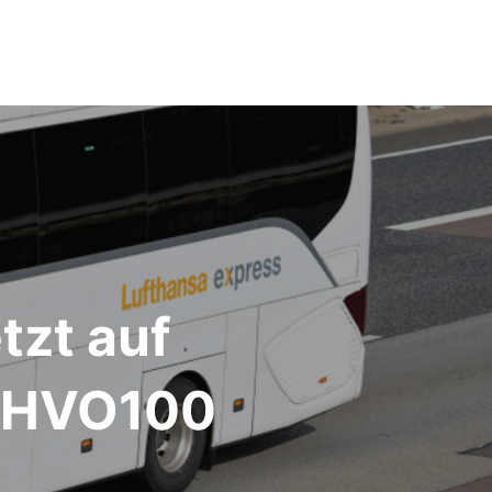
tzt auf
l HVO100