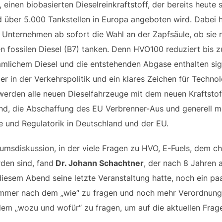
 einen biobasierten Dieselreinkraftstoff, der bereits heut
d über 5.000 Tankstellen in Europa angeboten wird. Dabei h
Unternehmen ab sofort die Wahl an der Zapfsäule, ob sie 
n fossilen Diesel (B7) tanken. Denn HVO100 reduziert bis 
lichem Diesel und die entstehenden Abgase enthalten sign
r in der Verkehrspolitik und ein klares Zeichen für Techno
5 werden alle neuen Dieselfahrzeuge mit dem neuen Kraftstof
und, die Abschaffung des EU Verbrenner-Aus und generell 
e und Regulatorik in Deutschland und der EU.
msdiskussion, in der viele Fragen zu HVO, E-Fuels, dem c
rden sind, fand
Dr. Johann Schachtner
, der nach 8 Jahren 
diesem Abend seine letzte Veranstaltung hatte, noch ein p
ht immer nach dem „wie“ zu fragen und noch mehr Verordnun
dem „wozu und wofür“ zu fragen, um auf die aktuellen Fragen