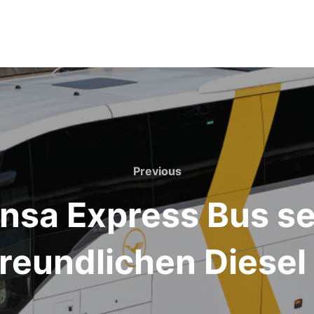
Previous
Previous
nsa Express Bus se
reundlichen Diese